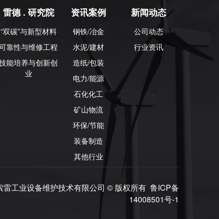
雷德 . 研究院
资讯案例
新闻动态
“双碳”与新型材料
钢铁/冶金
公司动态
可靠性与维修工程
水泥/建材
行业资讯
技能培养与创新创
造纸/包装
业
电力/能源
石化化工
矿山物流
环保/节能
装备制造
其他行业
ved. 淄博索雷工业设备维护技术有限公司 © 版权所有
鲁ICP备
14008501号-1