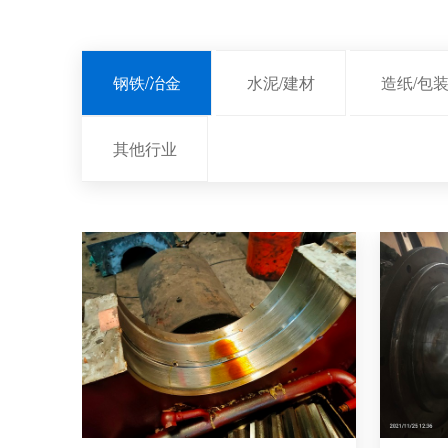
钢铁/冶金
水泥/建材
造纸/包
其他行业