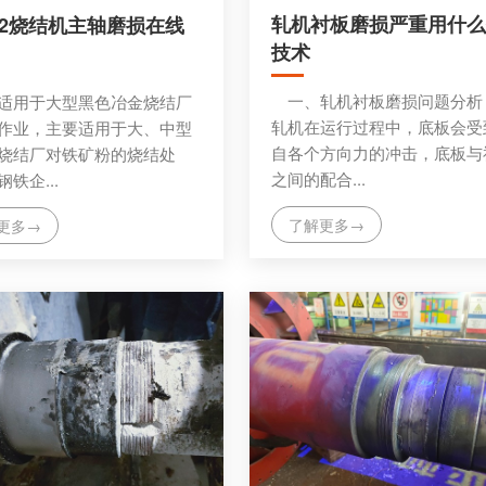
轧机衬板磨损严重用什么
m2烧结机主轴磨损在线
技术
一、轧机衬板磨损问题
适用于大型黑色冶金烧结厂
轧机在运行过程中，底板会受
作业，主要适用于大、中型
自各个方向力的冲击，底板与
烧结厂对铁矿粉的烧结处
之间的配合...
铁企...
了解更多→
更多→