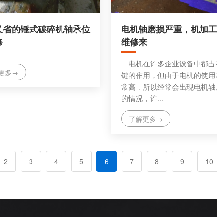
又省的锤式破碎机轴承位
电机轴磨损严重，机加工
修
维修来
电机在许多企业设备中都占
更多→
键的作用，但由于电机的使用
常高，所以经常会出现电机轴
的情况，许...
了解更多→
2
3
4
5
6
7
8
9
10