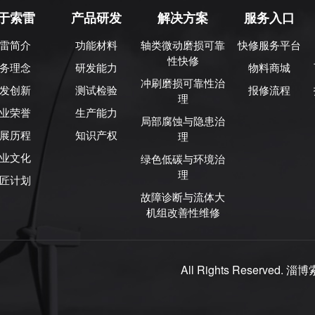
于索雷
产品研发
解决方案
服务入口
雷简介
功能材料
轴类微动磨损可靠
快修服务平台
性快修
务理念
研发能力
物料商城
冲刷磨损可靠性治
发创新
测试检验
报修流程
理
业荣誉
生产能力
局部腐蚀与隐患治
展历程
知识产权
理
业文化
绿色低碳与环境治
理
匠计划
故障诊断与流体大
机组改善性维修
All Rights Reser