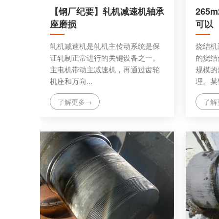
【钢厂纪要】轧机减速机轴承
265
座磨损
可以
轧机减速机是轧机主传动系统是保
烧结机
证轧制正常进行的关键设备之一。
的烧结
主电机带动主减速机，再通过齿轮
规模的
机座和万向...
理。某钢
了解更多→
了解