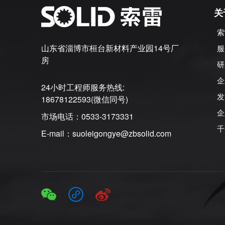
关
索
山东省淄博市桓台新材料产业园14号厂
服
房
研
企
24小时工程师服务热线:
发
18678122593(微信同号)
企
市场电话：0533-3173331
千
E-mail：suoleigongye@zbsolid.com