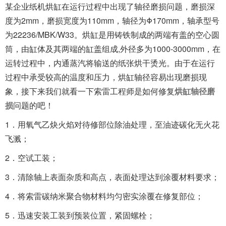
某企业纸机烘缸在运行过程中出现了轴径磨损问题，磨损深
度为2mm，磨损宽度为110mm，轴径为Φ170mm，轴承型号
为22236/MBK/W33。烘缸是用铸铁制成的两端有盖的空心圆
筒，由缸体及其两端的缸盖组成,外径多为1000-3000mm，在
运转过程中，内通蒸汽将输送的纸张烘干烫光。由于在运行
过程中承受较高的温度和压力，烘缸轴径容易出现磨损现
象，接下来我们就看一下索雷工程师是如何修复
烘缸轴径磨
损
问题的吧！
1．用氧气乙炔火焰对待修部位除油处理，至油迹碳化无火花
飞溅；
2．空试工装；
3．清除轴上表面杂质和高点，表面处理达到涂覆材料要求；
4．将索雷碳纳米聚合物材料均匀密实涂覆在修复部位；
5．迅速安装工装到预装位置，紧固螺栓；